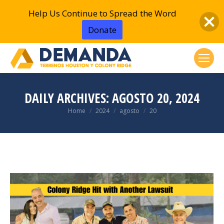
Help Us Continue to Spread the Word
Donate
DAILY ARCHIVES:
AGOSTO 20, 2024
You are here:
Home
2024
agosto
20